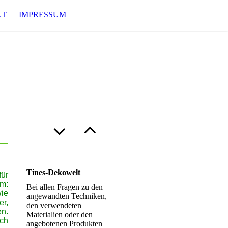
KT
IMPRESSUM
Tines-Dekowelt
für
m:
Bei allen Fragen zu den
wie
angewandten Techniken,
er,
den verwendeten
en.
Materialien oder den
och
angebotenen Produkten