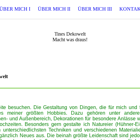
ÜBER MICH I
ÜBER MICH II
ÜBER MICH III
KONTA
Tines Dekowelt
Macht was draus!
welt
ite besuchen. Die Gestaltung von Dingen, die für mich und 
es meiner
größten Hobbies. Dazu gehören unter andere
nen- und Außenberei
ch, D
e
korationen für besondere Anlässe 
ochzeiten. Besonders gern gestalte ich Natureier (Hühner-Ei
n unterschiedlichsten Techniken und verschiedenen Materiali
gänzlich Neues aus. Die beina
h
größte Leidenschaft sind jed